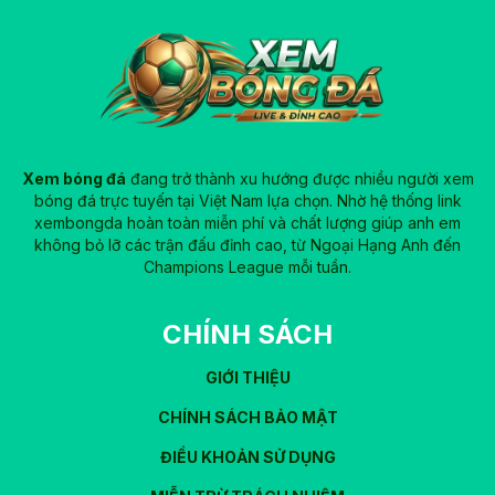
Xem bóng đá
đang trở thành xu hướng được nhiều người xem
bóng đá trực tuyến tại Việt Nam lựa chọn. Nhờ hệ thống link
xembongda hoàn toàn miễn phí và chất lượng giúp anh em
không bỏ lỡ các trận đấu đỉnh cao, từ Ngoại Hạng Anh đến
Champions League mỗi tuần.
CHÍNH SÁCH
GIỚI THIỆU
CHÍNH SÁCH BẢO MẬT
ĐIỀU KHOẢN SỬ DỤNG