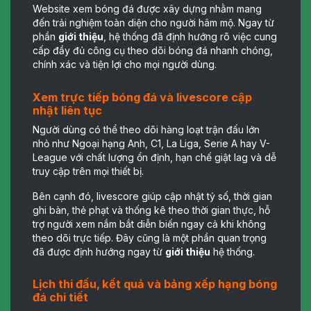
Website xem bóng đá được xây dựng nhằm mang
đến trải nghiệm toàn diện cho người hâm mộ. Ngay từ
phần
giới thiệu
, hệ thống đã định hướng rõ việc cung
cấp đầy đủ công cụ theo dõi bóng đá nhanh chóng,
chính xác và tiện lợi cho mọi người dùng.
Xem trực tiếp bóng đá và livescore cập
nhật liên tục
Người dùng có thể theo dõi hàng loạt trận đấu lớn
nhỏ như Ngoại hạng Anh, C1, La Liga, Serie A hay V-
League với chất lượng ổn định, hạn chế giật lag và dễ
truy cập trên mọi thiết bị.
Bên cạnh đó, livescore giúp cập nhật tỷ số, thời gian
ghi bàn, thẻ phạt và thống kê theo thời gian thực, hỗ
trợ người xem nắm bắt diễn biến ngay cả khi không
theo dõi trực tiếp. Đây cũng là một phần quan trọng
đã được định hướng ngay từ
giới thiệu
hệ thống.
Lịch thi đấu, kết quả và bảng xếp hạng bóng
đá chi tiết