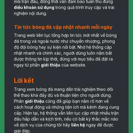
mỗi trận đấu, đồng thời vẫn đảm bảo tuân thủ đúng
điều khoản sử dụng
trong quá trình truy cập và trải
nghiệm nội dung.
Tin tức bóng đá cập nhật nhanh mỗi ngày
Trang web liên tục tổng hợp tin tức mới nhất về bóng
đá trong và ngoài nước như chuyển nhượng, phong
độ đội bóng hay sự kiện nổi bật. Nhờ hệ thống cập
nhật nhanh và chính xác, người dùng luôn nắm bắt
được thông tin kịp thời, đúng với mục tiêu đã đặt ra
ngay từ phần
giới thiệu
của website.
Lời kết
Trang xem bóng đá mang đến trải nghiệm theo dõi
thể thao khá đầy đủ và thuận tiện cho người dùng.
Phần
giới thiệu
cũng đã giúp bạn nắm rõ hơn về
cách hoạt động và những tiện ích mà kênh đang cung
cấp. Hiện tại, hệ thống vẫn liên tục cập nhật nhiều trận
đấu hấp dẫn và kịch tính, nếu có bất kỳ thắc mắc nào
về dịch vụ của chúng tôi hãy
liên hệ
ngay để được
giải đáp.