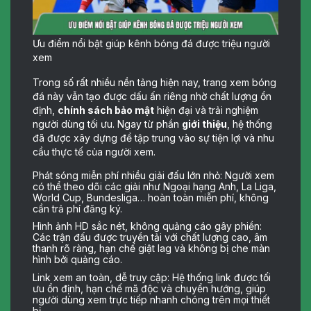
Ưu điểm nổi bật giúp kênh bóng đá được triệu người
xem
Trong số rất nhiều nền tảng hiện nay, trang xem bóng
đá này vẫn tạo được dấu ấn riêng nhờ chất lượng ổn
định,
chính sách bảo mật
hiện đại và trải nghiệm
người dùng tối ưu. Ngay từ phần
giới thiệu
, hệ thống
đã được xây dựng để tập trung vào sự tiện lợi và nhu
cầu thực tế của người xem.
Phát sóng miễn phí nhiều giải đấu lớn nhỏ: Người xem
có thể theo dõi các giải như Ngoại hạng Anh, La Liga,
World Cup, Bundesliga… hoàn toàn miễn phí, không
cần trả phí đăng ký.
Hình ảnh HD sắc nét, không quảng cáo gây phiền:
Các trận đấu được truyền tải với chất lượng cao, âm
thanh rõ ràng, hạn chế giật lag và không bị che màn
hình bởi quảng cáo.
Link xem an toàn, dễ truy cập: Hệ thống link được tối
ưu ổn định, hạn chế mã độc và chuyển hướng, giúp
người dùng xem trực tiếp nhanh chóng trên mọi thiết
bị.