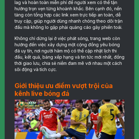
lag và hoàn toàn miễn phí để người xem có thể tận
hưởng trọn vẹn từng khoảnh khắc. Bên cạnh đó, nền
tảng còn tổng hợp các link xem trực tiếp an toàn, dễ
truy cập, giúp người dùng nhanh chóng theo dõi trận
đấu mà không lo gặp phải quảng cáo gây phiền toái.
Không chỉ dừng lại ở việc phát sóng, trang web còn
hướng đến việc xây dựng một cộng đồng yêu bóng
đá uy tín, nơi người hâm mộ có thể cập nhật lịch thi
đấu, kết quả, bảng xếp hạng và tin tức mới nhất, đồng
thời giao lưu, chia sẻ niềm đam mê với nhau một cách
sôi động và tích cực.
Giới thiệu ưu điểm vượt trội của
kênh live bóng đá