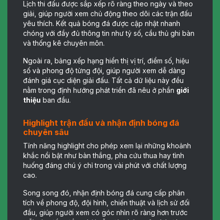
Lịch thi đấu được sắp xếp rõ ràng theo ngày và theo
giải, giúp người xem chủ động theo dõi các trận đấu
yêu thích. Kết quả bóng đá được cập nhật nhanh
chóng với đầy đủ thông tin như tỷ số, cầu thủ ghi bàn
và thống kê chuyên môn.
Ngoài ra, bảng xếp hạng hiển thị vị trí, điểm số, hiệu
số và phong độ từng đội, giúp người xem dễ dàng
đánh giá cục diện giải đấu. Tất cả dữ liệu này đều
nằm trong định hướng phát triển đã nêu ở phần
giới
thiệu
ban đầu.
Highlight trận đấu và nhận định bóng đá
chuyên sâu
Tính năng highlight cho phép xem lại những khoảnh
khắc nổi bật như bàn thắng, pha cứu thua hay tình
huống đáng chú ý chỉ trong vài phút với chất lượng
cao.
Song song đó, nhận định bóng đá cung cấp phân
tích về phong độ, đội hình, chiến thuật và lịch sử đối
đầu, giúp người xem có góc nhìn rõ ràng hơn trước