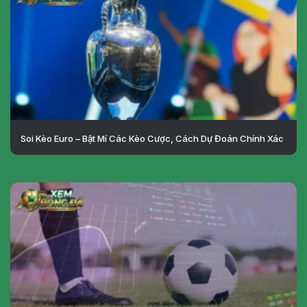
Soi Kèo Euro – Bật Mí Các Kèo Cược, Cách Dự Đoán Chính Xác