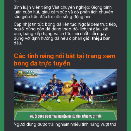
Bình luận viên tiếng Việt chuyên nghiệp: Giọng bình
luận cuốn hút, giàu cảm xúc và có phân tích chuyên
sâu giúp trận đấu trở nên sống động hơn.
Cập nhật tin tức bóng đá liên tục: Ngoài xem trực tiếp,
người dùng còn dễ dàng theo dõi lịch thi đấu, kết
quả, bảng xếp hạng và tin tức mới nhất mỗi ngày,
đúng với định hướng đã nêu ở phần
giới thiệu
ban
đầu.
Các tính năng nổi bật tại trang xem
bóng đá trực tuyến
Người dùng được trải nghiệm nhiều tính năng vượt trội