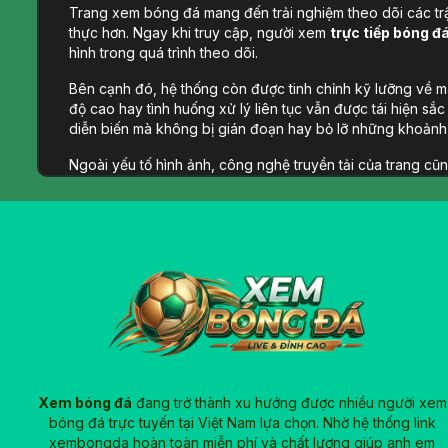
Trang xem bóng đá mang đến trải nghiệm theo dõi các trận
thực hơn. Ngay khi truy cập, người xem
trực tiếp bóng đ
hình trong quá trình theo dõi.
Bên cạnh đó, hệ thống còn được tinh chỉnh kỹ lưỡng về mà
độ cao hay tình huống xử lý liên tục vẫn được tái hiện sắ
diễn biến mà không bị gián đoạn hay bỏ lỡ những khoảnh
Ngoài yếu tố hình ảnh, công nghệ truyền tải của trang cũ
lượng phát sóng vẫn được duy trì xuyên suốt, mang lại t
Các tính năng nổi bật khi xem bóng đá
Xem bóng đá
đang trở thành xu hướng được nhiều người xem
bóng đá trực tuyến tại Việt Nam lựa chọn. Nhờ hệ thống link
xembongda hoàn toàn miễn phí và chất lượng giúp anh em