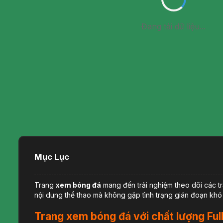
Đang tải dữ liệu...
Mục Lục
Trang
xem bóng đá
mang đến trải nghiệm theo dõi các tr
nội dung thể thao mà không gặp tình trạng gián đoạn khó c
Trang xem bóng đá với chất lượng Ful