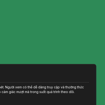
nét. Người xem có thể dễ dàng truy cập và thưởng thức
ảo cảm giác mượt mà trong suốt quá trình theo dõi.