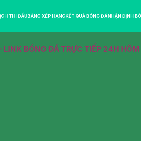
ỊCH THI ĐẤU
BẢNG XẾP HẠNG
KẾT QUẢ BÓNG ĐÁ
NHẬN ĐỊNH B
 LINK BÓNG ĐÁ TRỰC TIẾP 24H HÔ