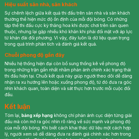
Hiệu suất sân nhà, sân khách
Sự chênh lệch giữa kết quả thi đấu trên sân nhà và sân khách
thường thể hiện mức độ ổn định của mỗi đội bóng. Có những
tập thể thi đấu cực kỳ thăng hoa khi được chơi trên sân quen
thuộc, nhưng lại gặp nhiều khó khăn khi phải đối mặt với áp lực
từ khán đài đối phương. Vì vậy, đây luôn là dữ liệu quan trọng
trong quá trình phân tích và đánh giá kết quả.
Chuỗi phong độ gần đây
Nhiều hệ thống hiện đại còn bổ sung thống kê về phong độ
trong những trận gần nhất nhằm phản ánh chính xác trạng thái
thi đấu hiện tại. Chuỗi kết quả này giúp người theo dõi dễ dàng
nhận ra xu hướng lên hoặc xuống phong độ, từ đó đưa ra góc
nhìn khách quan, toàn diện và sát thực hơn trước mỗi cuộc đối
đầu.
Kết luận
Tóm lại,
bảng xếp hạng
không chỉ phản ánh cục diện từng giải
đấu mà còn mở ra góc nhìn rõ ràng về sức mạnh và phong độ
của mỗi đội bóng. Khi biết cách khai thác dữ liệu một cách hợp
lý, người xem sẽ dễ dàng đưa ra đánh giá chính xác hơn trong