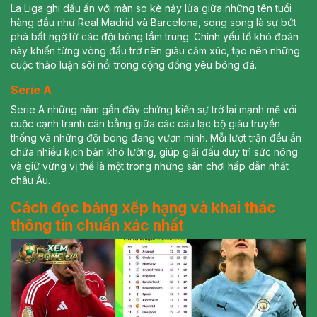
La Liga ghi dấu ấn với màn so kè nảy lửa giữa những tên tuổi
hàng đầu như Real Madrid và Barcelona, song song là sự bứt
phá bất ngờ từ các đội bóng tầm trung. Chính yếu tố khó đoán
này khiến từng vòng đấu trở nên giàu cảm xúc, tạo nên những
cuộc thảo luận sôi nổi trong cộng đồng yêu bóng đá.
Serie A
Serie A những năm gần đây chứng kiến sự trở lại mạnh mẽ với
cuộc cạnh tranh cân bằng giữa các câu lạc bộ giàu truyền
thống và những đội bóng đang vươn mình. Mỗi lượt trận đều ẩn
chứa nhiều kịch bản khó lường, giúp giải đấu duy trì sức nóng
và giữ vững vị thế là một trong những sân chơi hấp dẫn nhất
châu Âu.
Cách đọc bảng xếp hạng và khai thác
thông tin chuẩn xác nhất