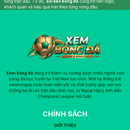
từng trận đấu. Từ đó,
soi kèo bóng đá
cũng trở nên logic,
khách quan và hiệu quả hơn theo từng vòng đấu.
Xem bóng đá
đang trở thành xu hướng được nhiều người xem
bóng đá trực tuyến tại Việt Nam lựa chọn. Nhờ hệ thống link
xembongda hoàn toàn miễn phí và chất lượng giúp anh em
không bỏ lỡ các trận đấu đỉnh cao, từ Ngoại Hạng Anh đến
Champions League mỗi tuần.
CHÍNH SÁCH
GIỚI THIỆU