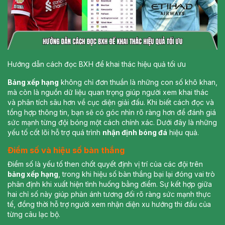
Hướng dẫn cách đọc BXH để khai thác hiệu quả tối ưu
Bảng xếp hạng
không chỉ đơn thuần là những con số khô khan,
mà còn là nguồn dữ liệu quan trọng giúp người xem khai thác
và phân tích sâu hơn về cục diện giải đấu. Khi biết cách đọc và
tổng hợp thông tin, bạn sẽ có góc nhìn rõ ràng hơn để đánh giá
sức mạnh từng đội bóng một cách chính xác. Dưới đây là những
yếu tố cốt lõi hỗ trợ quá trình
nhận định bóng đá
hiệu quả.
Điểm số và hiệu số bàn thắng
Điểm số là yếu tố then chốt quyết định vị trí của các đội trên
bảng xếp hạng
, trong khi hiệu số bàn thắng bại lại đóng vai trò
phân định khi xuất hiện tình huống bằng điểm. Sự kết hợp giữa
hai chỉ số này giúp phản ánh tương đối rõ ràng sức mạnh thực
tế, đồng thời hỗ trợ người xem nhận diện xu hướng thi đấu của
từng câu lạc bộ.