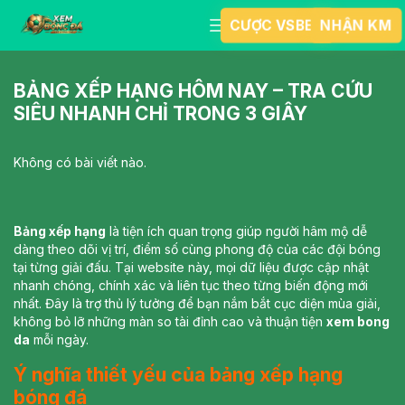
CƯỢC VSBET
NHẬN KM
BẢNG XẾP HẠNG HÔM NAY – TRA CỨU
SIÊU NHANH CHỈ TRONG 3 GIÂY
Không có bài viết nào.
Bảng xếp hạng
là tiện ích quan trọng giúp người hâm mộ dễ
dàng theo dõi vị trí, điểm số cùng phong độ của các đội bóng
tại từng giải đấu. Tại website này, mọi dữ liệu được cập nhật
nhanh chóng, chính xác và liên tục theo từng biến động mới
nhất. Đây là trợ thủ lý tưởng để bạn nắm bắt cục diện mùa giải,
không bỏ lỡ những màn so tài đỉnh cao và thuận tiện
xem bong
da
mỗi ngày.
Ý nghĩa thiết yếu của bảng xếp hạng
bóng đá