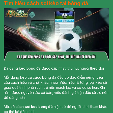
Tìm hiểu cách soi kèo tại bóng đá
Đa dạng kèo bóng đá được cập nhật, thu hút người theo dõi
Mỗi dạng kèo cá cược bóng đá đều có đặc điểm riêng, yêu
cầu cách hiểu và chơi khác nhau. Việc hiểu rõ từng loại kèo sẽ
giúp quá trình phân tích trở nên mạch lạc và có cơ sở hơn. Khi
nắm được nguyên tắc cơ bản, việc đánh giá trận đấu sẽ trở nên
dễ dàng hơn.
Một số cách
soi kèo bóng đá
hiện có để người chơi tham khảo
có thể kể đến như: