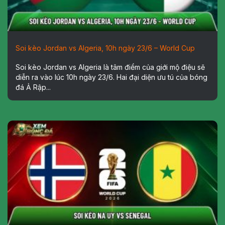
Soi kèo Jordan vs Algeria, 10h ngày 23/6 – World Cup
Soi kèo Jordan vs Algeria là tâm điểm của giới mộ điệu sẽ
diễn ra vào lúc 10h ngày 23/6. Hai đại diện ưu tú của bóng
đá Ả Rập...