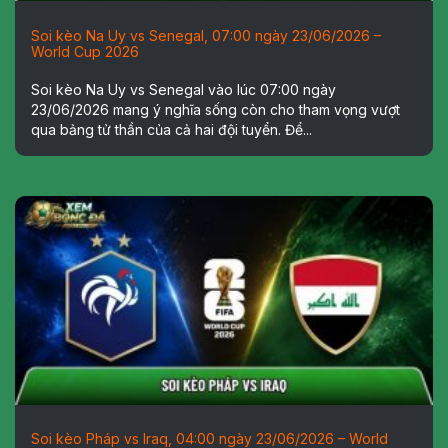
Soi kèo Na Uy vs Senegal, 07:00 ngày 23/06/2026 –
World Cup 2026
Soi kèo Na Uy vs Senegal vào lúc 07:00 ngày
23/06/2026 mang ý nghĩa sống còn cho tham vọng vượt
qua bảng tử thần của cả hai đội tuyển. Để...
Soi kèo Pháp vs Iraq, 04:00 ngày 23/06/2026 – World