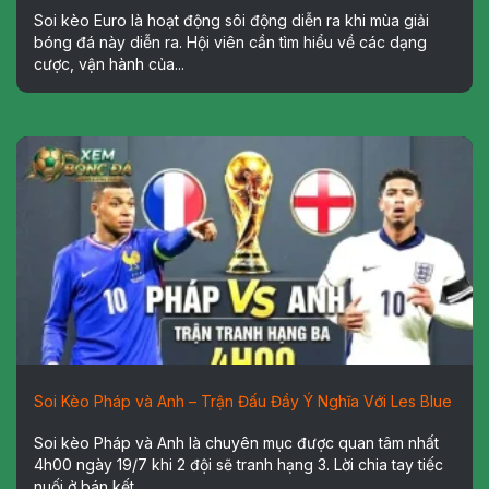
Soi kèo Euro là hoạt động sôi động diễn ra khi mùa giải
bóng đá này diễn ra. Hội viên cần tìm hiểu về các dạng
cược, vận hành của...
Soi Kèo Pháp và Anh – Trận Đấu Đầy Ý Nghĩa Với Les Blue
Soi kèo Pháp và Anh là chuyên mục được quan tâm nhất
4h00 ngày 19/7 khi 2 đội sẽ tranh hạng 3. Lời chia tay tiếc
nuối ở bán kết...