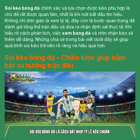
Soi kèo bóng đá
chính xác và lựa chọn được kèo phù hợp là
chủ đề rất được quan tâm, nhất là khi mới bắt đầu tìm hiểu.
Không chỉ đơn giản là xem tỷ lệ, đây còn là bước quan trọng để
đánh giá tổng thể trận đấu và đưa ra nhận định sát thực tế. Khi
hiểu rõ cách phân tích, việc
xem bóng đá
và nhìn nhận kèo sẽ
thêm dễ dàng. Những chia sẻ trong bài viết dưới đây sẽ giúp
quá trình soi kèo trở nên rõ ràng và hiệu quả hơn.
Soi kèo bóng đá – Chiến lược giúp nắm
bắt xu hướng trận đấu