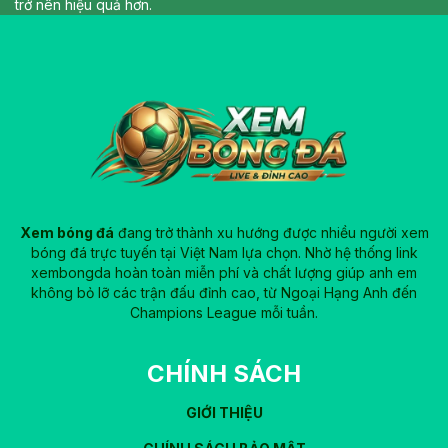
trở nên hiệu quả hơn.
Xem bóng đá
đang trở thành xu hướng được nhiều người xem
bóng đá trực tuyến tại Việt Nam lựa chọn. Nhờ hệ thống link
xembongda hoàn toàn miễn phí và chất lượng giúp anh em
không bỏ lỡ các trận đấu đỉnh cao, từ Ngoại Hạng Anh đến
Champions League mỗi tuần.
CHÍNH SÁCH
GIỚI THIỆU