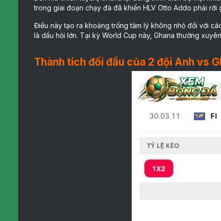
trong giai đoạn chạy đà đã khiến HLV Otto Addo phải rời g
Điều này tạo ra khoảng trống tâm lý không nhỏ đối với c
là dấu hỏi lớn. Tại kỳ World Cup này, Ghana thường xuyê
Thành tích đối đầu của 2 đội Anh vs 