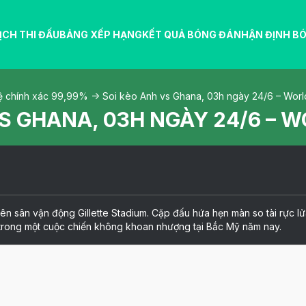
ỊCH THI ĐẤU
BẢNG XẾP HẠNG
KẾT QUẢ BÓNG ĐÁ
NHẬN ĐỊNH B
 lệ chính xác 99,99%
->
Soi kèo Anh vs Ghana, 03h ngày 24/6 – Wor
S GHANA, 03H NGÀY 24/6 – 
ên sân vận động Gillette Stadium. Cặp đấu hứa hẹn màn so tài rực lử
trong một cuộc chiến không khoan nhượng tại Bắc Mỹ năm nay.