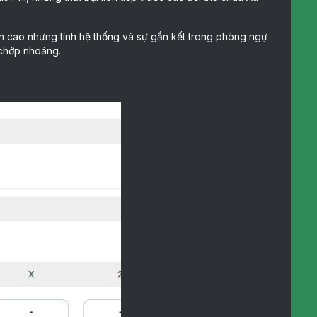
ến cao nhưng tính hệ thống và sự gắn kết trong phòng ngự
 chớp nhoáng.