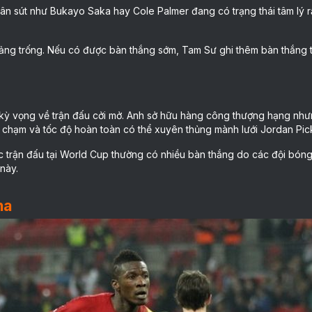
hân sút như Bukayo Saka hay Cole Palmer đang có trạng thái tâm lý rấ
oảng trống. Nếu có được bàn thắng sớm, Tam Sư ghi thêm bàn thắng th
 kỳ vọng về trận đấu cởi mở. Anh sở hữu hàng công thượng hạng nhưn
a chạm và tốc độ hoàn toàn có thể xuyên thủng mành lưới Jordan Pic
 trận đấu tại World Cup thường có nhiều bàn thắng do các đội bóng c
này.
na