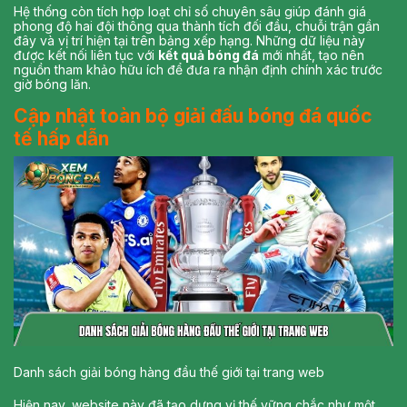
Hệ thống còn tích hợp loạt chỉ số chuyên sâu giúp đánh giá
phong độ hai đội thông qua thành tích đối đầu, chuỗi trận gần
đây và vị trí hiện tại trên bảng xếp hạng. Những dữ liệu này
được kết nối liên tục với
kết quả bóng đá
mới nhất, tạo nên
nguồn tham khảo hữu ích để đưa ra nhận định chính xác trước
giờ bóng lăn.
Cập nhật toàn bộ giải đấu bóng đá quốc
tế hấp dẫn
Danh sách giải bóng hàng đầu thế giới tại trang web
Hiện nay, website này đã tạo dựng vị thế vững chắc như một