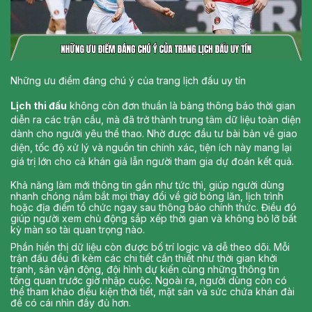
Những ưu điểm đáng chú ý của trang lịch đấu uy tín
Lịch thi đấu
không còn đơn thuần là bảng thông báo thời gian
diễn ra các trận cầu, mà đã trở thành trung tâm dữ liệu toàn diện
dành cho người yêu thể thao. Nhờ được đầu tư bài bản về giao
diện, tốc độ xử lý và nguồn tin chính xác, tiện ích này mang lại
giá trị lớn cho cả khán giả lẫn người tham gia dự đoán kết quả.
Khả năng làm mới thông tin gần như tức thì, giúp người dùng
nhanh chóng nắm bắt mọi thay đổi về giờ bóng lăn, lịch trình
hoặc địa điểm tổ chức ngay sau thông báo chính thức. Điều đó
giúp người xem chủ động sắp xếp thời gian và không bỏ lỡ bất
kỳ màn so tài quan trọng nào.
Phần hiển thị dữ liệu còn được bố trí logic và dễ theo dõi. Mỗi
trận đấu đều đi kèm các chi tiết cần thiết như thời gian khởi
tranh, sân vận động, đội hình dự kiến cùng những thông tin
tổng quan trước giờ nhập cuộc. Ngoài ra, người dùng còn có
thể tham khảo điều kiện thời tiết, mặt sân và sức chứa khán đài
để có cái nhìn đầy đủ hơn.