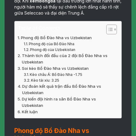
đội. Khi
xembongda
tại đấu trường lớn nhất hành tinh,
người hâm mộ sẽ thấy sự chênh lệch đẳng cấp rõ rệt
giữa Seleccao và đại diện Trung Á.
Table of Contents
Phong độ Bồ Đào Nha vs Uzbekistan
Phong độ của Bồ Đào Nha
Phong độ của Uzbekistan
Thành tích đối đầu của 2 đội Bồ Đào Nha vs
Uzbekistan
Soi kèo Bồ Đào Nha vs Uzbekistan
Kèo châu Á: Bồ Đào Nha -1.75
Kèo tài xỉu: 3.25
Dự đoán kết quả trận đấu Bồ Đào Nha vs
Uzbekistan
Dự kiến đội hình ra sân Bồ Đào Nha vs
Uzbekistan
Kết luận
Phong độ Bồ Đào Nha vs