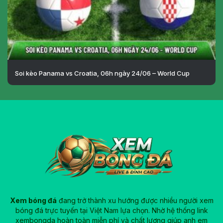
Soi kèo Panama vs Croatia, 06h ngày 24/06 – World Cup
Xem bóng đá
đang trở thành xu hướng được nhiều người xem
bóng đá trực tuyến tại Việt Nam lựa chọn. Nhờ hệ thống link
xembongda hoàn toàn miễn phí và chất lượng giúp anh em