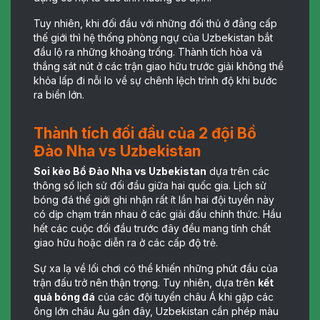
Tuy nhiên, khi đối đầu với những đối thủ ở đẳng cấp
thế giới thì hệ thống phòng ngự của Uzbekistan bắt
đầu lộ ra những khoảng trống. Thành tích hòa và
thắng sát nút ở các trận giao hữu trước giải không thể
khỏa lấp đi nỗi lo về sự chênh lệch trình độ khi bước
ra biển lớn.
Thành tích đối đầu của 2 đội Bồ
Đào Nha vs Uzbekistan
Soi kèo Bồ Đào Nha vs Uzbekistan
dựa trên các
thông số lịch sử đối đầu giữa hai quốc gia. Lịch sử
bóng đá thế giới ghi nhận rất ít lần hai đội tuyển này
có dịp chạm trán nhau ở các giải đấu chính thức. Hầu
hết các cuộc đối đầu trước đây đều mang tính chất
giao hữu hoặc diễn ra ở các cấp độ trẻ.
Sự xa lạ về lối chơi có thể khiến những phút đầu của
trận đấu trở nên thận trọng. Tuy nhiên, dựa trên
kết
quả bóng đá
của các đội tuyển châu Á khi gặp các
ông lớn châu Âu gần đây, Uzbekistan cần phép màu