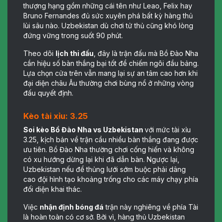
thượng hạng gồm những cái tên như Leao, Felix hay
Bruno Fernandes đủ sức xuyên phá bất kỳ hàng thủ
lùi sâu nào. Uzbekistan dù chơi tử thủ cũng khó lòng
đứng vững trong suốt 90 phút.
Theo dõi
lịch thi đấu
, đây là trận đấu mà Bồ Đào Nha
cần hiệu số bàn thắng bại tốt để chiếm ngôi đầu bảng.
Lựa chọn cửa trên vẫn mang lại sự an tâm cao hơn khi
đại diện châu Âu thường chơi bùng nổ ở những vòng
đấu quyết định.
Kèo tài xỉu: 3.25
Soi kèo Bồ Đào Nha vs Uzbekistan
với mức tài xỉu
3.25, kịch bản về trận cầu nhiều bàn thắng đang được
ưu tiên. Bồ Đào Nha thường chơi cống hiến và không
có xu hướng dừng lại khi đã dẫn bàn. Ngược lại,
Uzbekistan nếu để thủng lưới sớm buộc phải dâng
cao đội hình tạo khoảng trống cho các máy chạy phía
đối diện khai thác.
Việc
nhận định bóng đá
trận này nghiêng về phía Tài
là hoàn toàn có cơ sở. Bởi vì, hàng thủ Uzbekistan