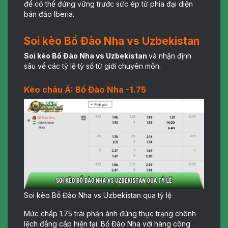
để có thể đứng vững trước sức ép từ phía đại diện
bán đảo Iberia.
Soi kèo Bồ Đào Nha vs Uzbekistan
Soi kèo Bồ Đào Nha vs Uzbekistan
và nhận định
sâu về các tỷ lệ tỷ số từ giới chuyên môn.
Kèo châu Á: Bồ Đào Nha -1.75
Soi kèo Bồ Đào Nha vs Uzbekistan qua tỷ lệ
Mức chấp 1.75 trái phản ánh đúng thực trạng chênh
lệch đẳng cấp hiện tại. Bồ Đào Nha với hàng công