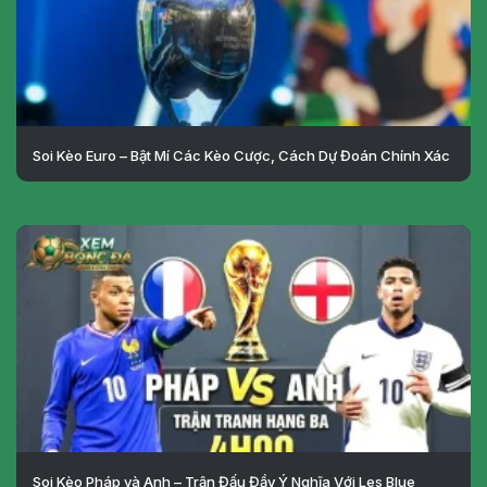
Soi Kèo Euro – Bật Mí Các Kèo Cược, Cách Dự Đoán Chính Xác
Soi Kèo Pháp và Anh – Trận Đấu Đầy Ý Nghĩa Với Les Blue