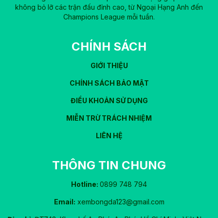
không bỏ lỡ các trận đấu đỉnh cao, từ Ngoại Hạng Anh đến
Champions League mỗi tuần.
CHÍNH SÁCH
GIỚI THIỆU
CHÍNH SÁCH BẢO MẬT
ĐIỀU KHOẢN SỬ DỤNG
MIỄN TRỪ TRÁCH NHIỆM
LIÊN HỆ
THÔNG TIN CHUNG
Hotline:
0899 748 794
Email:
xembongda123@gmail.com