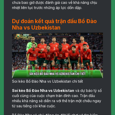
chưa bao giờ được đánh giá cao về khả năng chịu
nhiệt liên tục trước những áp lực dồn dập.
Dự đoán kết quả trận đấu Bồ Đào
Nha vs Uzbekistan
Soi kèo Bồ Đào Nha vs Uzbekistan chi tiết
Soi kèo Bồ Đào Nha vs Uzbekistan
và dự báo tỷ số
cuối cùng của cuộc chạm trán đỉnh cao. Trận đấu
nhiều khả năng sẽ diễn ra với thế trận một chiều ngay
từ sau tiếng còi khai cuộc.