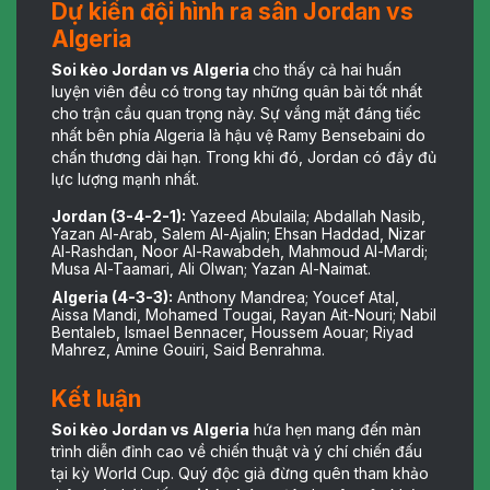
Dự kiến đội hình ra sân Jordan vs
Algeria
Soi kèo Jordan vs Algeria
cho thấy cả hai huấn
luyện viên đều có trong tay những quân bài tốt nhất
cho trận cầu quan trọng này. Sự vắng mặt đáng tiếc
nhất bên phía Algeria là hậu vệ Ramy Bensebaini do
chấn thương dài hạn. Trong khi đó, Jordan có đầy đủ
lực lượng mạnh nhất.
Jordan (3-4-2-1):
Yazeed Abulaila; Abdallah Nasib,
Yazan Al-Arab, Salem Al-Ajalin; Ehsan Haddad, Nizar
Al-Rashdan, Noor Al-Rawabdeh, Mahmoud Al-Mardi;
Musa Al-Taamari, Ali Olwan; Yazan Al-Naimat.
Algeria (4-3-3):
Anthony Mandrea; Youcef Atal,
Aissa Mandi, Mohamed Tougai, Rayan Ait-Nouri; Nabil
Bentaleb, Ismael Bennacer, Houssem Aouar; Riyad
Mahrez, Amine Gouiri, Said Benrahma.
Kết luận
Soi kèo Jordan vs Algeria
hứa hẹn mang đến màn
trình diễn đỉnh cao về chiến thuật và ý chí chiến đấu
tại kỳ World Cup. Quý độc giả đừng quên tham khảo