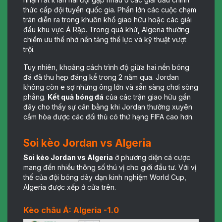
thức cấp đội tuyển quốc gia. Phần lớn các cuộc chạm
trán diễn ra trong khuôn khổ giao hữu hoặc các giải
đấu khu vực Ả Rập. Trong quá khứ, Algeria thường
chiếm ưu thế nhờ nền tảng thể lực và kỹ thuật vượt
trội.
Tuy nhiên, khoảng cách trình độ giữa hai nền bóng
đá đã thu hẹp đáng kể trong 2 năm qua. Jordan
không còn e sợ những ông lớn và sẵn sàng chơi sòng
phẳng.
Kết quả bóng đá
của các trận giao hữu gần
đây cho thấy sự cân bằng khi Jordan thường xuyên
cầm hòa được các đối thủ có thứ hạng FIFA cao hơn.
Soi kèo Jordan vs Algeria
Soi kèo Jordan vs Algeria
ở phương diện cá cược
mang đến nhiều thông số thú vị cho giới đầu tư. Với vị
thế của đội bóng dày dạn kinh nghiệm World Cup,
Algeria được xếp ở cửa trên.
Kèo châu Á: Algeria -1.0