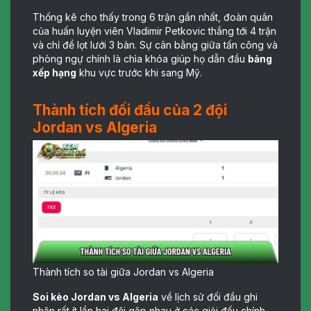
Thống kê cho thấy trong 6 trận gần nhất, đoàn quân
của huấn luyện viên Vladimir Petkovic thắng tới 4 trận
và chỉ để lọt lưới 3 bàn. Sự cân bằng giữa tấn công và
phòng ngự chính là chìa khóa giúp họ dẫn đầu
bảng
xếp hạng
khu vực trước khi sang Mỹ.
Thành tích đối đầu của 2 đội
Jordan vs Algeria
Thành tích so tài giữa Jordan vs Algeria
Soi kèo Jordan vs Algeria
về lịch sử đối đầu ghi
nhận rất ít lần hai đội gặp nhau ở các giải đấu chính