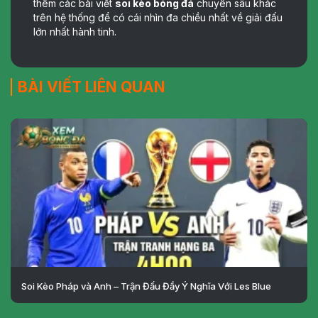
thêm các bài viết
soi kèo bóng đá
chuyên sâu khác
trên hệ thống để có cái nhìn đa chiều nhất về giải đấu
lớn nhất hành tinh.
BÀI VIẾT LIÊN QUAN
Soi Kèo Pháp và Anh – Trận Đấu Đầy Ý Nghĩa Với Les Blue