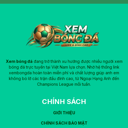
Xem bóng đá
đang trở thành xu hướng được nhiều người xem
bóng đá trực tuyến tại Việt Nam lựa chọn. Nhờ hệ thống link
xembongda hoàn toàn miễn phí và chất lượng giúp anh em
không bỏ lỡ các trận đấu đỉnh cao, từ Ngoại Hạng Anh đến
Champions League mỗi tuần.
CHÍNH SÁCH
GIỚI THIỆU
CHÍNH SÁCH BẢO MẬT