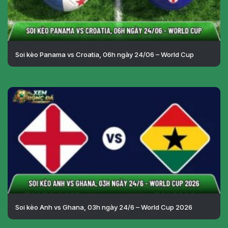
Soi kèo Panama vs Croatia, 06h ngày 24/06 – World Cup
Soi kèo Anh vs Ghana, 03h ngày 24/6 – World Cup 2026