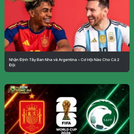
Nhận Định Tây Ban Nha và Argentina – Cơ Hội Nào Cho Cả 2
Đội