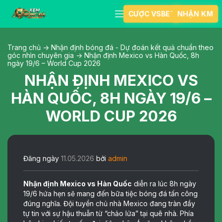
CƯỢC VSBET
NHẬN KM
Trang chủ
->
Nhận định bóng đá - Dự đoán kết quả chuẩn theo
góc nhìn chuyên gia
->
Nhận định Mexico vs Hàn Quốc, 8h
ngày 19/6 – World Cup 2026
NHẬN ĐỊNH MEXICO VS
HÀN QUỐC, 8H NGÀY 19/6 –
WORLD CUP 2026
Đăng ngày
11.05.2026
bởi
admin
Nhận định Mexico vs Hàn Quốc
diễn ra lúc 8h ngày
19/6 hứa hẹn sẽ mang đến bữa tiệc bóng đá tấn công
đúng nghĩa. Đội tuyển chủ nhà Mexico đang tràn đầy
tự tin với sự hậu thuẫn từ “chảo lửa” tại quê nhà. Phía